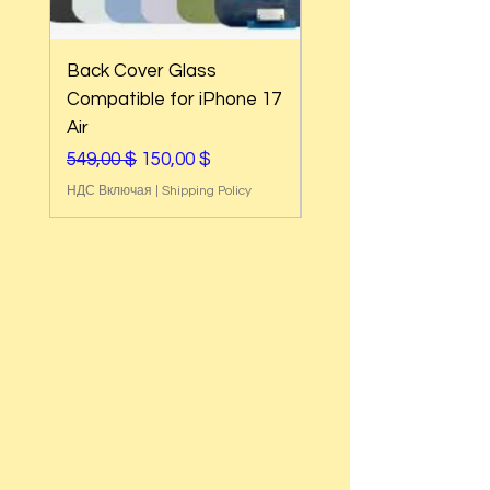
Back Cover Glass
Back Cover Glass
Compatible for iPhone 17
Compatible for iPh
Air
17e
Обычная цена
Цена со скидкой
Обычная цена
549,00 $
150,00 $
549,00 $
НДС Включая
|
Shipping Policy
НДС Включая