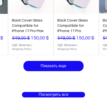
Back Cover Glass
Back Cover Glass
Ba
Compatible for
Compatible for
Co
iPhone 17 Pro Max
iPhone 17 Pro
iP
о скидкой
Обычная цена
Цена со скидкой
Обычная цена
Цена со скидк
О
 $
549,00 $
150,00 $
549,00 $
150,00 $
5
НДС Включая
|
НДС Включая
|
НД
Shipping Policy
Shipping Policy
Shi
Показать еще
Посмотреть все