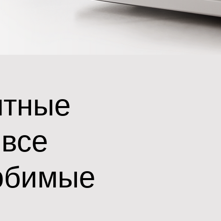
ятные
 все
юбимые