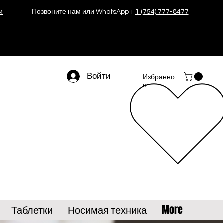
и
Позвоните нам или WhatsApp +
1 (754) 777-8477
Войти
Избранно
е
Таблетки
Носимая техника
More