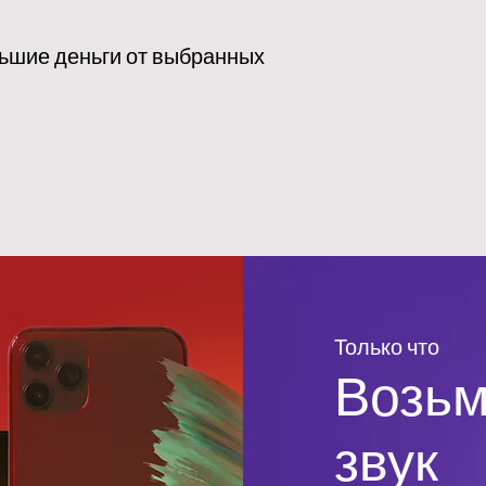
ьшие деньги от выбранных
Только что
Возьм
звук