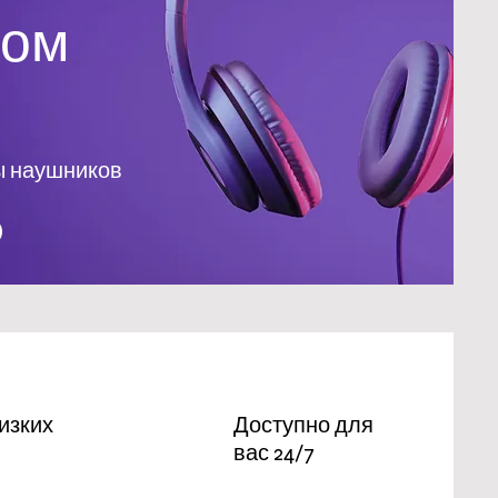
бом
ы наушников
изких
Доступно для
вас 24/7