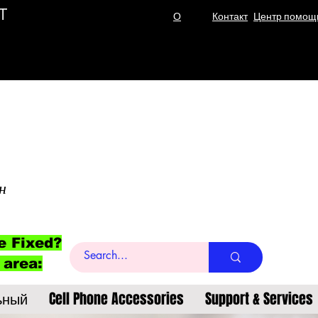
T
О
Контакт
Центр помощ
н
e Fixed?
 area:
ьный
Cell Phone Accessories
Support & Services