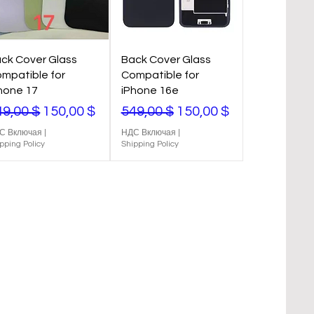
ck Cover Glass
Back Cover Glass
mpatible for
Compatible for
hone 17
iPhone 16e
ой
бычная цена
Цена со скидкой
Обычная цена
Цена со скидкой
49,00 $
150,00 $
549,00 $
150,00 $
С Включая
|
НДС Включая
|
pping Policy
Shipping Policy