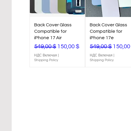
Back Cover Glass
Back Cover Glass
Compatible for
Compatible for
iPhone 17 Air
iPhone 17e
Обычная цена
Цена со скидкой
Обычная цена
Цена с
549,00 $
150,00 $
549,00 $
150,00
НДС Включая
|
НДС Включая
|
Shipping Policy
Shipping Policy