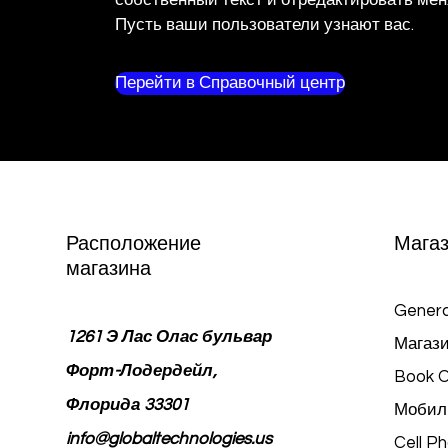
собственный текст и отредактировать мен
Пусть ваши пользователи узнают вас.
Перейти в Справочный центр
Расположение
Мага
магазина
Genera
1261 Э Лас Олас бульвар
Магази
Форт-Лодердейл,
Book O
Флорида 33301
Мобил
info@globaltechnologies.us
Cell P