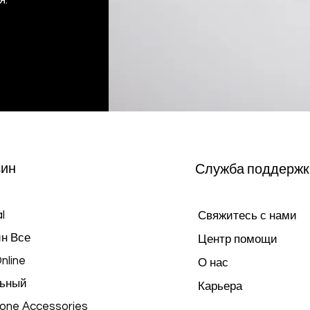
я.
зин
Служба поддержк
l
Свяжитесь с нами
н Все
Центр помощи
nline
О нас
ьный
Карьера
hone Accessories