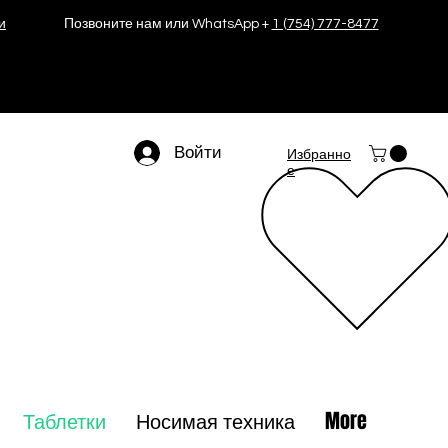
и
Позвоните нам или WhatsApp +
1 (754) 777-8477
Войти
Избранно
е
Таблетки
Носимая техника
More