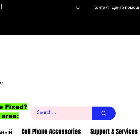
T
О
Контакт
Центр помощ
н
e Fixed?
 area:
ьный
Cell Phone Accessories
Support & Services