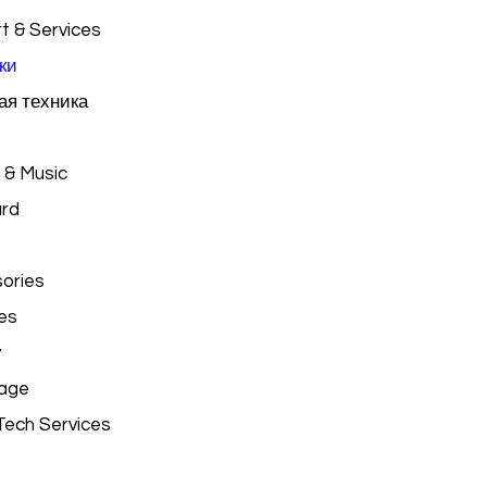
t & Services
ки
я техника
 & Music
ard
ories
es
y
age
Tech Services