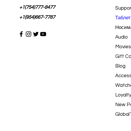
+1(754)777-8477
Suppor
+1(954)667-7787
Таблет
Носима
Audio
Movies
Gift C
Blog
Access
Watch
Loyalt
New P
Global