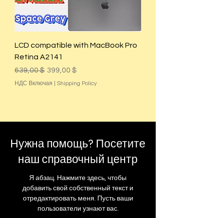
LCD compatible with MacBook Pro
Retina A2141
Обычная цена
Цена со скидкой
639,00 $
399,00 $
НДС Включая
|
Shipping Policy
Нужна помощь? Посетите
наш справочный центр
Я абзац. Нажмите здесь, чтобы
добавить свой собственный текст и
отредактировать меня. Пусть ваши
пользователи узнают вас.