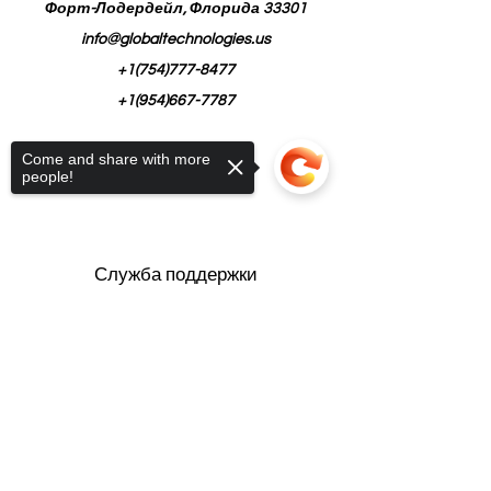
Форт-Лодердейл, Флорида 33301
info@globaltechnologies.us
+1(754)777-8477
+1(954)667-7787
Come and share with more
people!
Служба поддержки
Свяжитесь с нами
Sorry, the checkout page does not
Центр помощи
support sharing
Copied to clipboard
О нас
Карьера