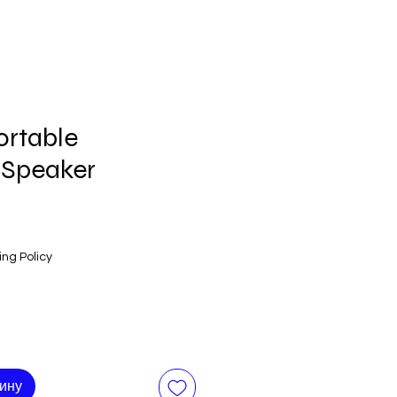
ortable
 Speaker
ing Policy
зину