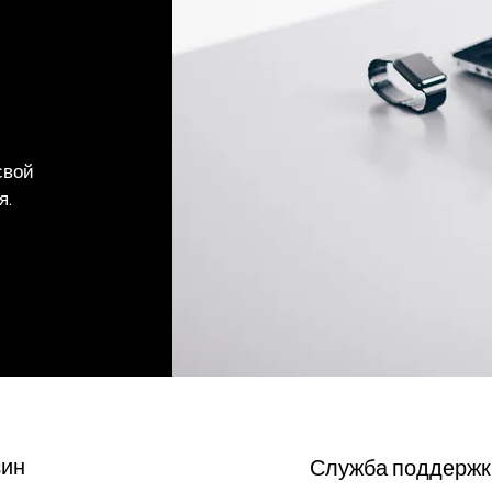
свой
я.
зин
Служба поддержк