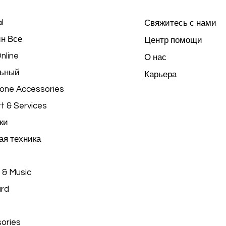
l
Свяжитесь с нами
н Все
Центр помощи
nline
О нас
ьный
Карьера
hone Accessories
t & Services
ки
я техника
 & Music
ard
ories