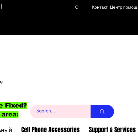
T
О
Контакт
Центр помощ
н
e Fixed?
 area:
ьный
Cell Phone Accessories
Support & Services