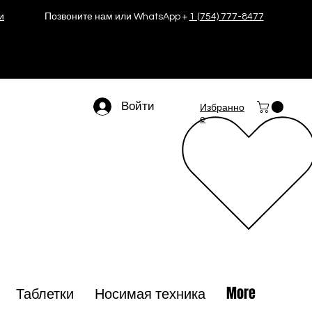
и
Позвоните нам или WhatsApp +
1 (754) 777-8477
Войти
Избранно
е
Таблетки
Носимая техника
More