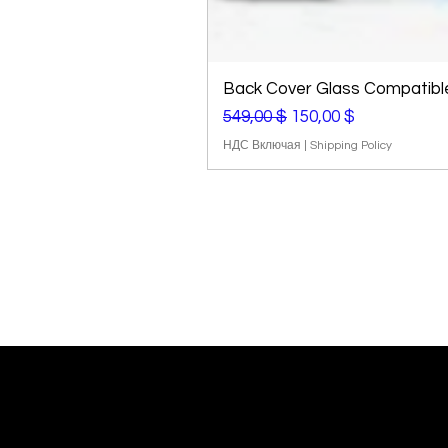
Back Cover Glass Compatible 
Обычная цена
Цена со скидкой
549,00 $
150,00 $
НДС Включая
|
Shipping Policy