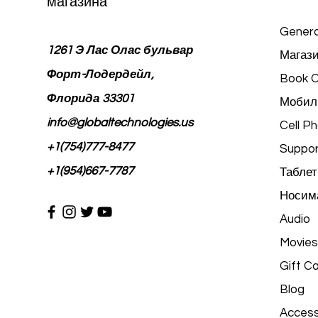
магазина
Genera
1261 Э Лас Олас бульвар
Магази
Форт-Лодердейл,
Book O
Флорида 33301
Мобил
info@globaltechnologies.us
Cell P
+1(754)777-8477
Suppor
+1(954)667-7787
Таблет
Носима
Audio
Movies
Gift C
Blog
Access