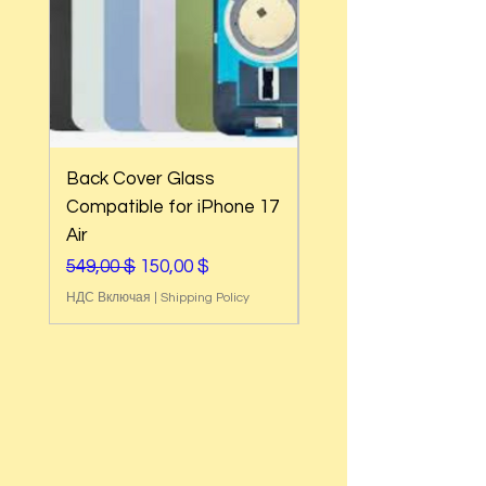
Back Cover Glass
Back Cover Glass
Compatible for iPhone 17
Compatible for iPh
Air
17e
Обычная цена
Цена со скидкой
Обычная цена
549,00 $
150,00 $
549,00 $
НДС Включая
|
Shipping Policy
НДС Включая