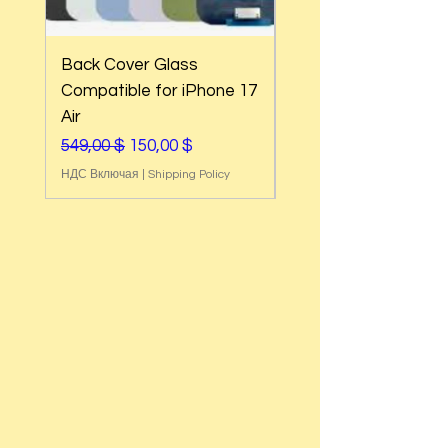
Back Cover Glass
Back Cover Glass
Compatible for iPhone 17
Compatible for iPh
Air
17e
Обычная цена
Цена со скидкой
Обычная цена
549,00 $
150,00 $
549,00 $
НДС Включая
|
Shipping Policy
НДС Включая