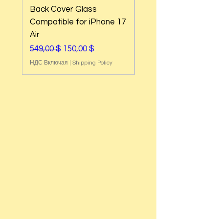
Back Cover Glass
Back Cover Glass
Compatible for iPhone 17
Compatible for iPh
Air
17e
Обычная цена
Цена со скидкой
Обычная цена
549,00 $
150,00 $
549,00 $
НДС Включая
|
Shipping Policy
НДС Включая