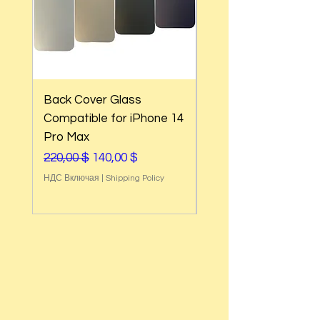
Back Cover Glass
Back Cover Glass
Compatible for iPhone 14
Compatible for iPho
Pro Max
Pro
Обычная цена
Цена со скидкой
Обычная цена
220,00 $
140,00 $
220,00 $
НДС Включая
|
Shipping Policy
НДС Включая