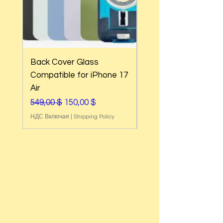
Back Cover Glass
Back Cover Glass
Compatible for iPhone 17
Compatible for iPh
Air
17e
Обычная цена
Цена со скидкой
Обычная цена
549,00 $
150,00 $
549,00 $
НДС Включая
|
Shipping Policy
НДС Включая