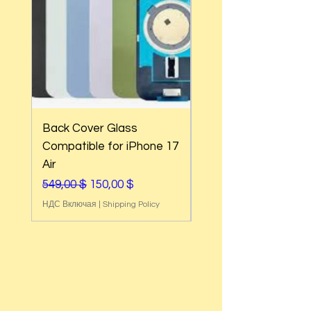
Back Cover Glass
Back Cover Glass
Compatible for iPhone 17
Compatible for iPh
Air
17e
Обычная цена
Цена со скидкой
Обычная цена
549,00 $
150,00 $
549,00 $
НДС Включая
|
Shipping Policy
НДС Включая