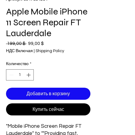
Apple Mobile iPhone
11 Screen Repair FT
Lauderdale
 199,00 $ 
Обычная
99,00 $
Спеццена
цена
НДС Включая
|
Shipping Policy
Количество
*
Добавить в корзину
Купить сейчас
"Mobile iPhone Screen Repair FT
Lauderdale" to ""Providing fast,