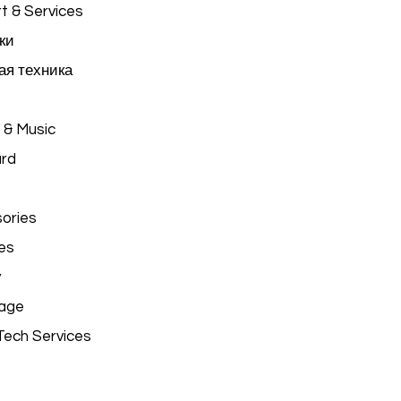
t & Services
ки
я техника
 & Music
ard
ories
es
y
age
Tech Services