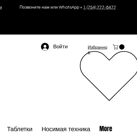
и
Позвоните нам или WhatsApp +
1 (754) 777-8477
Войти
Избранно
е
Таблетки
Носимая техника
More