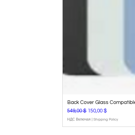
Back Cover Glass Compatible 
Обычная цена
Цена со скидкой
549,00 $
150,00 $
НДС Включая
|
Shipping Policy