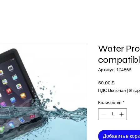
Water Pro
compatible
Артикул: 194866
50,00 $
Цена
НДС Включая
|
Shipp
Количество
*
Добавить в кор