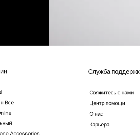
зин
Служба поддержк
l
Свяжитесь с нами
н Все
Центр помощи
nline
О нас
ьный
Карьера
hone Accessories