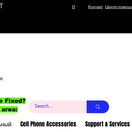
T
О
Контакт
Центр помощ
н
e Fixed?
 area:
ьный
Cell Phone Accessories
Support & Services