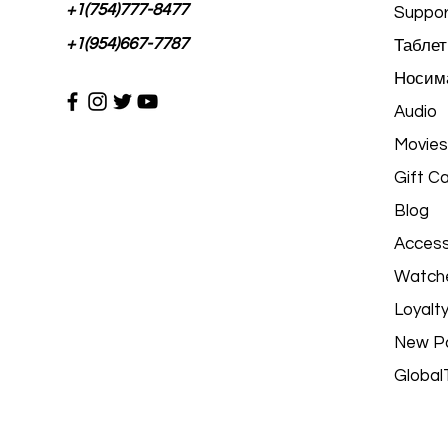
+1(754)777-8477
Suppor
+1(954)667-7787
Таблет
Носима
Audio
Movies
Gift C
Blog
Access
Watch
Loyalt
New P
Global