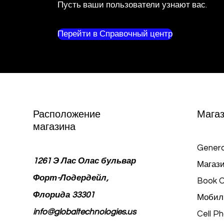
Пусть ваши пользователи узнают вас.
Перейти в Справочный центр
Расположение
Мага
магазина
Genera
1261 Э Лас Олас бульвар
Магази
Форт-Лодердейл,
Book O
Флорида 33301
Мобил
info@globaltechnologies.us
Cell P