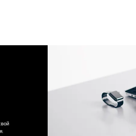
свой
я.