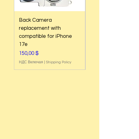
Back Camera
Back Camera
replacement with
replacement with
compatible for iPhone
compatible for iPho
17e
Air
Цена
Цена
150,00 $
180,00 $
НДС Включая
|
Shipping Policy
НДС Включая