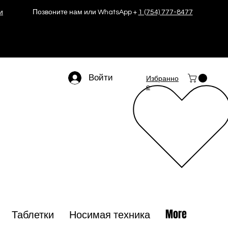
и
Позвоните нам или WhatsApp +
1 (754) 777-8477
Войти
Избранно
е
Таблетки
Носимая техника
More