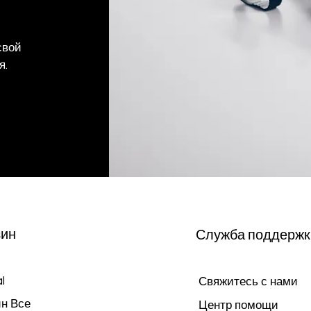
свой
я.
зин
Служба поддержк
l
Свяжитесь с нами
н Все
Центр помощи