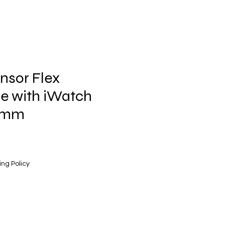
nsor Flex
e with iWatch
42mm
ing Policy