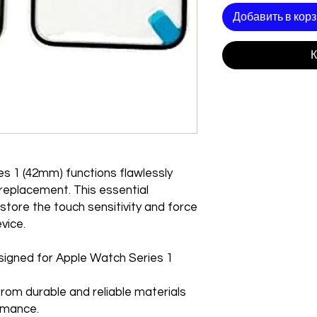
Добавить в кор
К
s 1 (42mm) functions flawlessly
 replacement. This essential
tore the touch sensitivity and force
vice.
designed for Apple Watch Series 1
from durable and reliable materials
rmance.