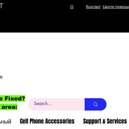
T
О
Контакт
Центр помощ
н
e Fixed?
 area:
ьный
Cell Phone Accessories
Support & Services