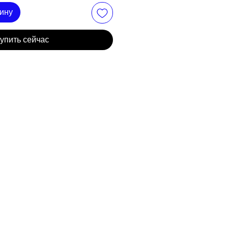
зину
упить сейчас