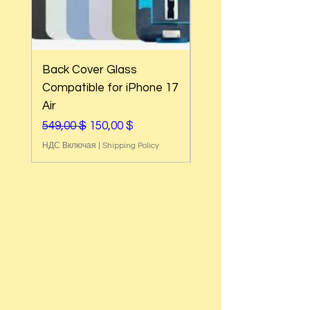
Back Cover Glass
Back Cover Glass
Compatible for iPhone 17
Compatible for iPh
Air
17e
Обычная цена
Цена со скидкой
Обычная цена
549,00 $
150,00 $
549,00 $
НДС Включая
|
Shipping Policy
НДС Включая