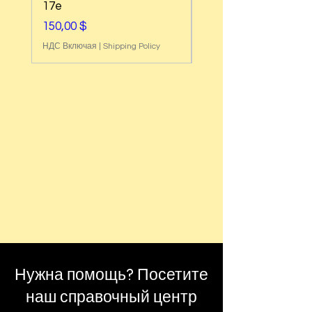
17e
Air
Цена
Цена
150,00 $
180,00 $
НДС Включая
|
Shipping Policy
НДС Включая
Нужна помощь? Посетите
наш справочный центр