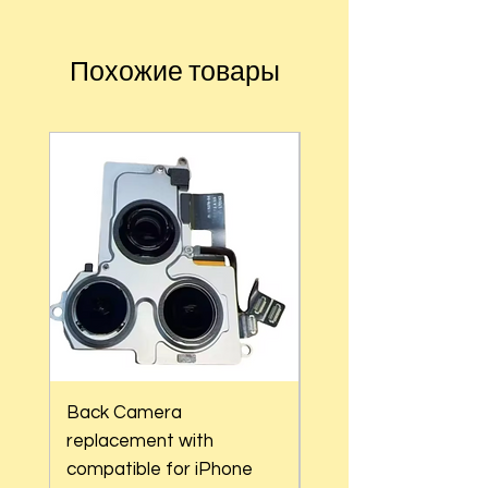
Похожие товары
Back Camera
Back Camera
replacement with
replacement with
compatible for iPhone
compatible for iPho