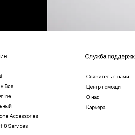
зин
Служба поддержк
l
Свяжитесь с нами
н Все
Центр помощи
nline
О нас
ьный
Карьера
hone Accessories
t & Services