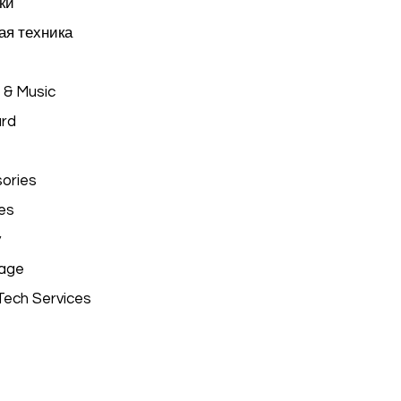
ки
я техника
 & Music
ard
ories
es
y
age
Tech Services