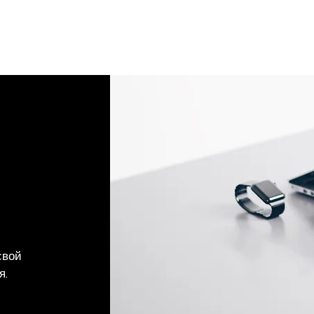
свой
я.