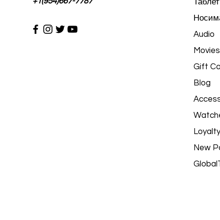
+1(954)667-7787
Таблет
Носима
Audio
Movies
Gift C
Blog
Access
Watch
Loyalt
New P
Global