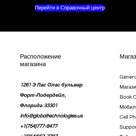
Перейти в Справочный центр
Расположение
Мага
магазина
Genera
1261 Э Лас Олас бульвар
Магази
Форт-Лодердейл,
Book O
Флорида 33301
Мобил
info@globaltechnologies.us
Cell P
+1(754)777-8477
Suppor