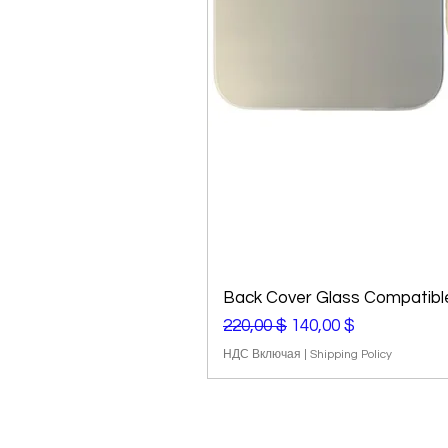
Back Cover Glass Compatible
Обычная цена
Цена со скидкой
220,00 $
140,00 $
НДС Включая
|
Shipping Policy