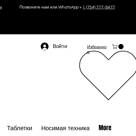
и
Позвоните нам или WhatsApp +
1 (754) 777-8477
Войти
Избранно
е
Таблетки
Носимая техника
More