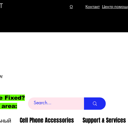
T
О
Контакт
Центр помощ
н
e Fixed?
 area:
ьный
Cell Phone Accessories
Support & Services