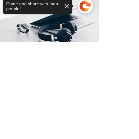
Come and share with more
people!
Sorry, the checkout page does not
support sharing
Copied to clipboard
Расположение магазина
1261 Э Лас Олас бульвар
Форт-Лодердейл, Флорида 33301
info@globaltechnologies.us
+1(754)777-8477
+1(954)667-7787