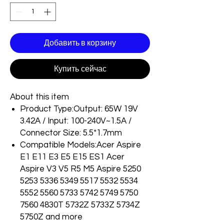
Добавить в корзину
Купить сейчас
About this item
Product Type:Output: 65W 19V
3.42A / Input: 100-240V~1.5A /
Connector Size: 5.5*1.7mm
Compatible Models:Acer Aspire
E1 E11 E3 E5 E15 ES1 Acer
Aspire V3 V5 R5 M5 Aspire 5250
5253 5336 5349 5517 5532 5534
5552 5560 5733 5742 5749 5750
7560 4830T 5732Z 5733Z 5734Z
5750Z and more