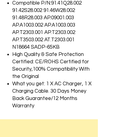
Compatible P/N:91.41Q28.002
91.42S28.002 91.46W28.002
91.48R28.003 AP.09001.003
AP.A1003.002 AP.A1003.003
AP.T2303.001 AP.T2303.002
AP.T3503.002 AT.T2303.001
N18664 SADP-65KB
High Quality & Safe Protection
Certified: CE/ROHS Certified for
Security,100% Compatibility With
the Original
What you get: 1 X AC Charger, 1 X
Charging Cable. 30 Days Money
Back Guarantee/12 Months
Warranty