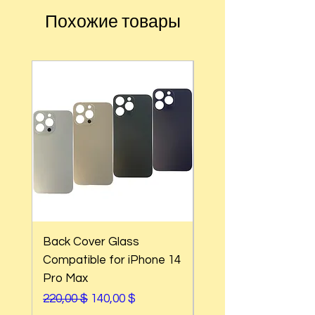
Похожие товары
Back Cover Glass
Back Cover Glass
Compatible for iPhone 14
Compatible for iPho
Pro Max
Pro
Обычная цена
Цена со скидкой
Обычная цена
220,00 $
140,00 $
220,00 $