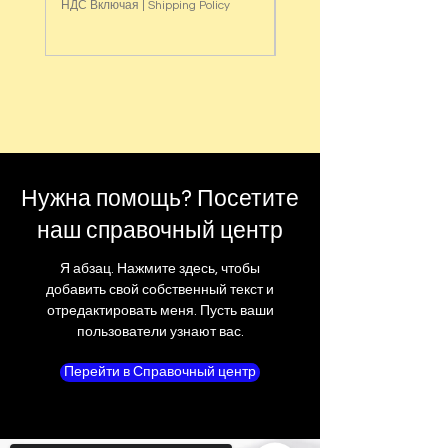
НДС Включая
|
Shipping Policy
НДС Включая
Нужна помощь? Посетите
наш справочный центр
Я абзац. Нажмите здесь, чтобы
добавить свой собственный текст и
отредактировать меня. Пусть ваши
пользователи узнают вас.
Перейти в Справочный центр