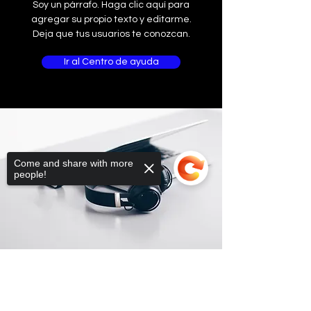
Soy un párrafo. Haga clic aquí para
agregar su propio texto y editarme.
Deja que tus usuarios te conozcan.
Ir al Centro de ayuda
Come and share with more
people!
Sorry, the checkout page does not
support sharing
Copied to clipboard