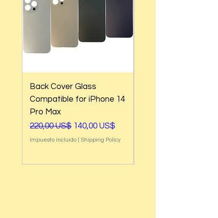
Back Cover Glass
Back Cover Glass
Compatible for iPhone 14
Compatible for iPho
Pro Max
Pro
Precio
Precio de oferta
Precio
220,00 US$
140,00 US$
220,00 US$
Impuesto incluido
|
Shipping Policy
Impuesto incluido