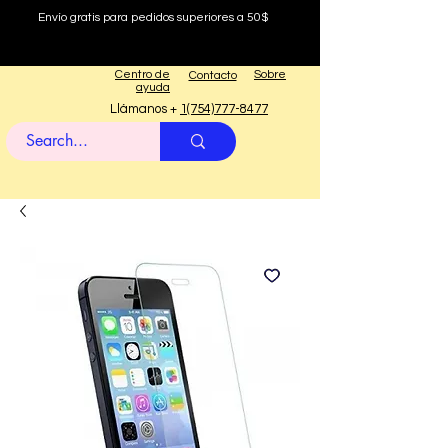
Envío gratis para pedidos superiores a 50$
Centro de
Sobre
Contacto
ayuda
Llámanos +
1(754)777-8477