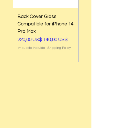
Back Cover Glass
Back Cover Glass
Compatible for iPhone 14
Compatible for iPho
Pro Max
Pro
Precio
Precio de oferta
Precio
220,00 US$
140,00 US$
220,00 US$
Impuesto incluido
|
Shipping Policy
Impuesto incluido