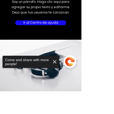
Soy un párrafo. Haga clic aquí para
agregar su propio texto y editarme.
Deja que tus usuarios te conozcan.
Ir al Centro de ayuda
Come and share with more
people!
Sorry, the checkout page does not
support sharing
Copied to clipboard