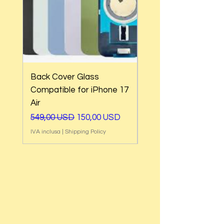
Back Cover Glass
Back Cover Glass
Compatible for iPhone 17
Compatible for iPh
Air
17e
Prezzo regolare
Prezzo scontato
Prezzo regolare
549,00 USD
150,00 USD
549,00 USD
IVA inclusa
|
Shipping Policy
IVA inclusa