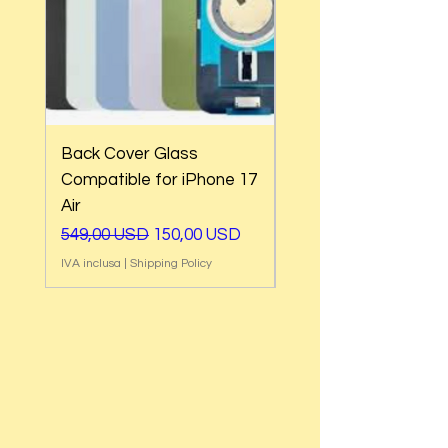
Back Cover Glass
Back Cover Glass
Compatible for iPhone 17
Compatible for iPh
Air
17e
Prezzo regolare
Prezzo scontato
Prezzo regolare
549,00 USD
150,00 USD
549,00 USD
IVA inclusa
|
Shipping Policy
IVA inclusa