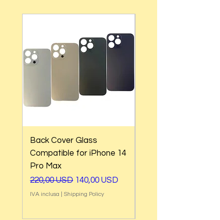
Back Cover Glass
Back Cover Glass
Compatible for iPhone 14
Compatible for iPho
Pro Max
Pro
Prezzo regolare
Prezzo scontato
Prezzo regolare
220,00 USD
140,00 USD
220,00 USD
IVA inclusa
|
Shipping Policy
IVA inclusa