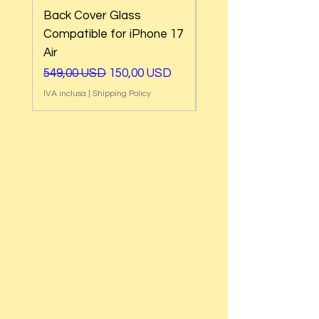
Back Cover Glass
Back Cover Glass
Compatible for iPhone 17
Compatible for iPh
Air
17e
Prezzo regolare
Prezzo scontato
Prezzo regolare
549,00 USD
150,00 USD
549,00 USD
IVA inclusa
|
Shipping Policy
IVA inclusa