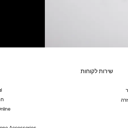
שירות לקוחות
l
ר
חנ
זרה
nline