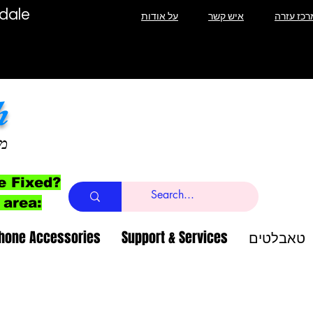
תיקון מסך אי
רכז עזרה
איש קשר
על אודות
h
מ
e Fixed?
 area:
טאבלטים
Support & Services
Phone Accessories