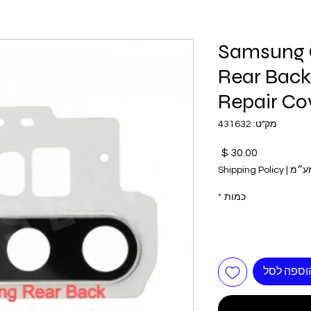
Samsung 
Rear Bac
Repair Co
מק"ט: 431632
מחיר
מע״מ
|
Shipping Policy
כמות
*
וספה לסל