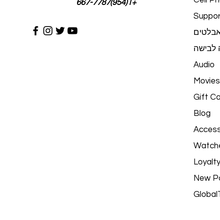
Cell P
+1(954)667-7787
Suppor
בלטים
ה לבישה
Audio
Movies
Gift C
Blog
Access
Watch
Loyalt
New P
Global