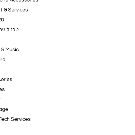
hone Accessories
t & Services
טא
טכנולוגי
 & Music
ard
ories
es
y
age
Tech Services