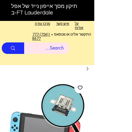
תיקון מסך אייפון נייד של אפל
ב-FT Lauderdale
על
איש קשר
מרכז עזרה
אודות
התקשר אלינו או ווטסאפ +
1(754)777-
8477