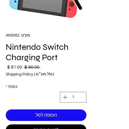
מק"ט: 489382
Nintendo Switch
Charging Port
 ‏90.00 ‏$ 
מחיר
מחי
רגיל
מבצ
כולל מע״מ
|
Shipping Policy
כמות
*
הוספה לסל