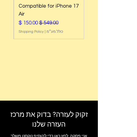
e
Compatible for iPhone 17
Air
מחיר רגיל
מחיר מבצע
כולל מע״מ
|
Shipping Policy
זקוק לעזרה? בדוק את מרכז
העזרה שלנו
אני פסקה. לחץ כאן כדי להוסיף טקסט משלך