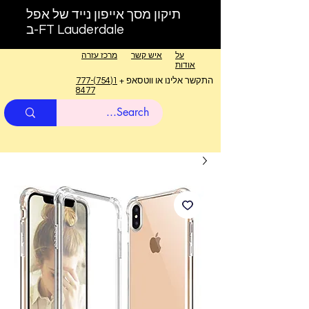
תיקון מסך אייפון נייד של אפל
ב-FT Lauderdale
על
איש קשר
מרכז עזרה
אודות
התקשר אלינו או ווטסאפ +
1(754)777-
8477