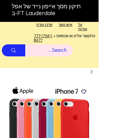
תיקון מסך אייפון נייד של אפל
ב-FT Lauderdale
על
איש קשר
מרכז עזרה
אודות
התקשר אלינו או ווטסאפ +
1(754)777-
8477