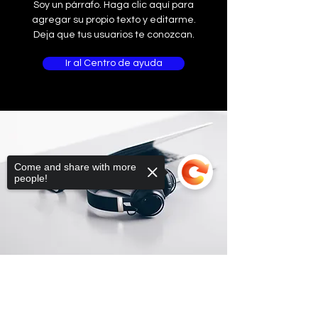
Soy un párrafo. Haga clic aquí para
agregar su propio texto y editarme.
Deja que tus usuarios te conozcan.
Ir al Centro de ayuda
Come and share with more
people!
Sorry, the checkout page does not
support sharing
Copied to clipboard