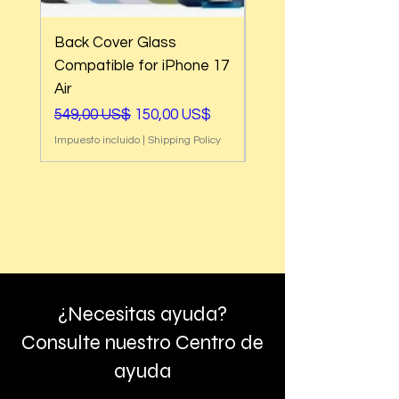
Back Cover Glass
Back Cover Glass
Compatible for iPhone 17
Compatible for iPh
Air
17e
Precio
Precio de oferta
Precio
549,00 US$
150,00 US$
549,00 US$
Impuesto incluido
|
Shipping Policy
Impuesto incluido
¿Necesitas ayuda?
Consulte nuestro Centro de
ayuda