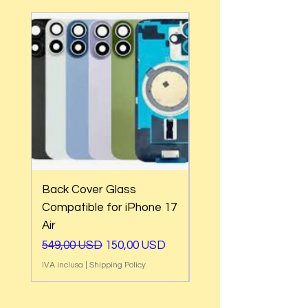
Back Cover Glass
Back Cover Glass
Compatible for iPhone 17
Compatible for iPh
Air
17e
Prezzo regolare
Prezzo scontato
Prezzo regolare
549,00 USD
150,00 USD
549,00 USD
IVA inclusa
|
Shipping Policy
IVA inclusa