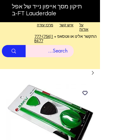
תיקון מסך אייפון נייד של אפל
ב-FT Lauderdale
על
איש קשר
מרכז עזרה
אודות
התקשר אלינו או ווטסאפ +
1(754)777-
8477