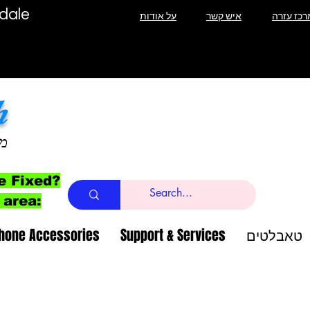
תיקון מסך אי
רכז עזרה
איש קשר
על אודות
h
מ
e Fixed?
 area:
טאבלטים
Support & Services
Phone Accessories