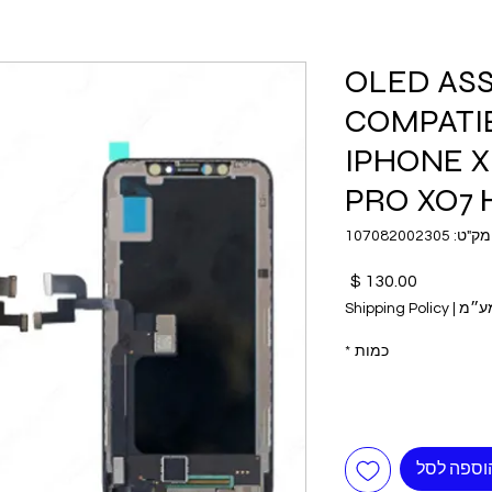
OLED AS
COMPATI
IPHONE 
PRO XO7
מק"ט: 107082002305
מחיר
מע״מ
|
Shipping Policy
כמות
*
וספה לסל