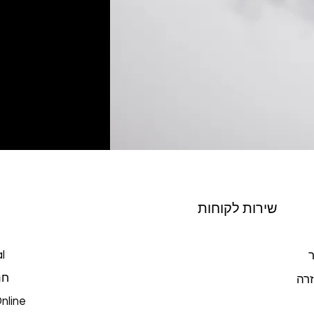
שירות לקוחות
l
ר
חנ
זרה
nline