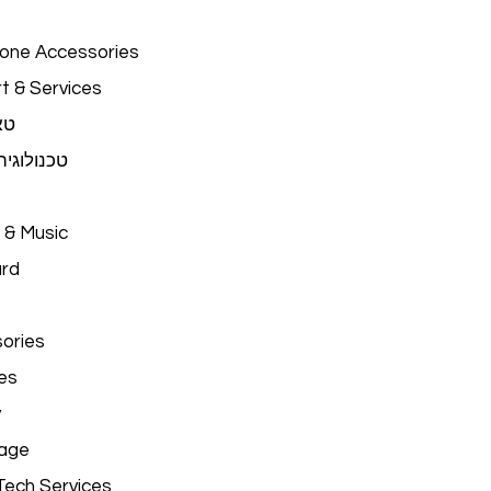
hone Accessories
t & Services
טא
טכנולוגי
 & Music
ard
ories
es
y
age
Tech Services