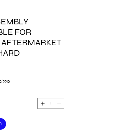
SEMBLY
BLE FOR
X AFTERMARKET
 HARD
כולל 
ה