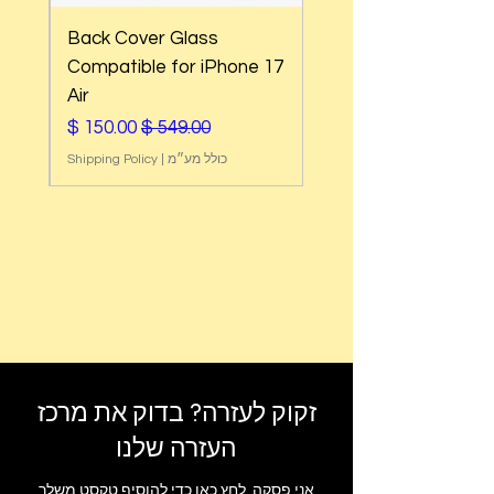
Back Cover Glass
e
Compatible for iPhone 17
Air
מחיר רגיל
מחיר מבצע
כולל מע״מ
|
Shipping Policy
זקוק לעזרה? בדוק את מרכז
העזרה שלנו
אני פסקה. לחץ כאן כדי להוסיף טקסט משלך