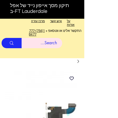
תיקון מסך אייפון נייד של אפל
ב-FT Lauderdale
על
איש קשר
מרכז עזרה
אודות
התקשר אלינו או ווטסאפ +
1(754)777-
8477