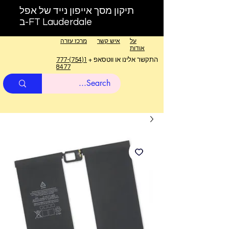
תיקון מסך אייפון נייד של אפל
ב-FT Lauderdale
על
איש קשר
מרכז עזרה
אודות
התקשר אלינו או ווטסאפ +
1(754)777-
8477