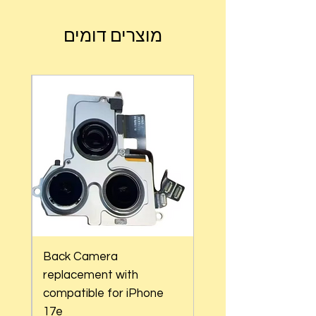
מוצרים דומים
Back Camera
replacement with
 17
compatible for iPhone
17e