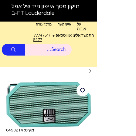
תיקון מסך אייפון נייד של אפל
ב-FT Lauderdale
על
איש קשר
מרכז עזרה
אודות
התקשר אלינו או ווטסאפ +
1(754)777-
8477
מק"ט: 6453214