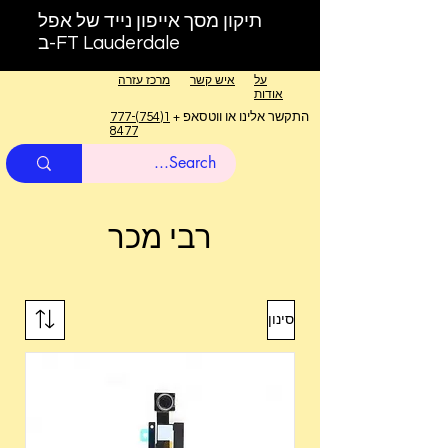
תיקון מסך אייפון נייד של אפל
ב-FT Lauderdale
על
איש קשר
מרכז עזרה
אודות
התקשר אלינו או ווטסאפ +
1(754)777-
8477
רבי מכר
סינון